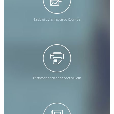
Saisie et transmission de Courriels
Photocopies noir et blanc et couleur